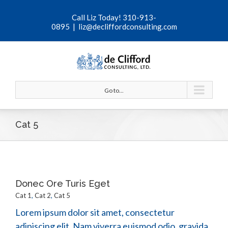
Call Liz Today! 310-913-
0895
|
liz@decliffordconsulting.com
Go to...
Cat 5
Donec Ore Turis Eget
Cat 1
,
Cat 2
,
Cat 5
Lorem ipsum dolor sit amet, consectetur
adipiscing elit. Nam viverra euismod odio, gravida