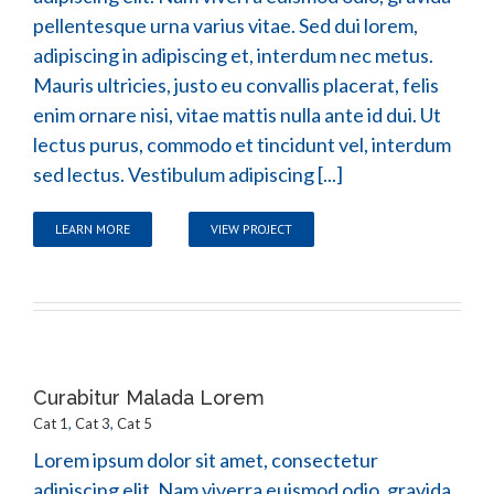
pellentesque urna varius vitae. Sed dui lorem,
adipiscing in adipiscing et, interdum nec metus.
Mauris ultricies, justo eu convallis placerat, felis
enim ornare nisi, vitae mattis nulla ante id dui. Ut
lectus purus, commodo et tincidunt vel, interdum
sed lectus. Vestibulum adipiscing [...]
LEARN MORE
VIEW PROJECT
Curabitur Malada Lorem
Cat 1
,
Cat 3
,
Cat 5
Lorem ipsum dolor sit amet, consectetur
adipiscing elit. Nam viverra euismod odio, gravida