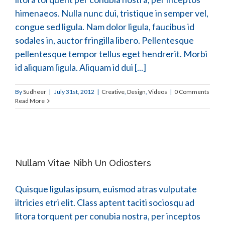
himenaeos. Nulla nunc dui, tristique in semper vel,
congue sed ligula. Nam dolor ligula, faucibus id
sodales in, auctor fringilla libero. Pellentesque
pellentesque tempor tellus eget hendrerit. Morbi
id aliquam ligula. Aliquam id dui [...]
By
Sudheer
|
July 31st, 2012
|
Creative
,
Design
,
Videos
|
0 Comments
Read More
Nullam Vitae Nibh Un Odiosters
Quisque ligulas ipsum, euismod atras vulputate
iltricies etri elit. Class aptent taciti sociosqu ad
litora torquent per conubia nostra, per inceptos