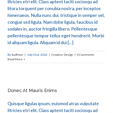
iltricies etri elit. Class aptent taciti sociosqu ad
litora torquent per conubia nostra, per inceptos
himenaeos. Nulla nunc dui, tristique in semper vel,
congue sed ligula. Nam dolor ligula, faucibus id
sodales in, auctor fringilla libero. Pellentesque
pellentesque tempor tellus eget hendrerit. Morbi
id aliquam ligula. Aliquam id dui [...]
By
Sudheer
|
July 31st, 2012
|
Creative
,
Design
|
0 Comments
Read More
Donec At Mauris Enims
Quisque ligulas ipsum, euismod atras vulputate
iltricies etri elit. Class aptent taciti sociosqu ad