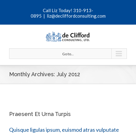
Call Liz Today! 310-913-
0895
|
liz@decliffordconsulting.com
Go to...
Monthly Archives:
July 2012
Praesent Et Urna Turpis
Quisque ligulas ipsum, euismod atras vulputate