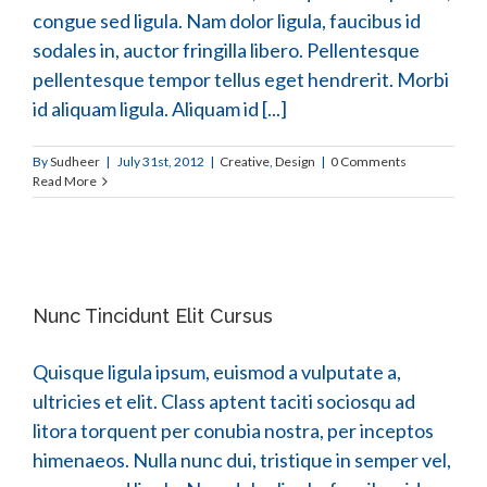
congue sed ligula. Nam dolor ligula, faucibus id
sodales in, auctor fringilla libero. Pellentesque
pellentesque tempor tellus eget hendrerit. Morbi
id aliquam ligula. Aliquam id [...]
By
Sudheer
|
July 31st, 2012
|
Creative
,
Design
|
0 Comments
Read More
Nunc Tincidunt Elit Cursus
Quisque ligula ipsum, euismod a vulputate a,
ultricies et elit. Class aptent taciti sociosqu ad
litora torquent per conubia nostra, per inceptos
himenaeos. Nulla nunc dui, tristique in semper vel,