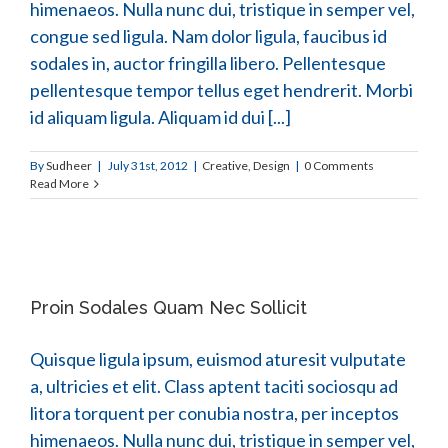
himenaeos. Nulla nunc dui, tristique in semper vel,
congue sed ligula. Nam dolor ligula, faucibus id
sodales in, auctor fringilla libero. Pellentesque
pellentesque tempor tellus eget hendrerit. Morbi
id aliquam ligula. Aliquam id dui [...]
By
Sudheer
|
July 31st, 2012
|
Creative
,
Design
|
0 Comments
Read More
Proin Sodales Quam Nec Sollicit
Quisque ligula ipsum, euismod aturesit vulputate
a, ultricies et elit. Class aptent taciti sociosqu ad
litora torquent per conubia nostra, per inceptos
himenaeos. Nulla nunc dui, tristique in semper vel,