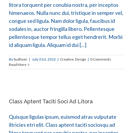
litora torquent per conubia nostra, per inceptos
himenaeos. Nulla nunc dui, tristique in semper vel,
congue sed ligula. Nam dolor ligula, faucibus id
sodales in, auctor fringilla libero. Pellentesque
pellentesque tempor tellus eget hendrerit. Morbi
id aliquam ligula. Aliquam id dui [...]
By
Sudheer
|
July 31st, 2012
|
Creative
,
Design
|
0 Comments
Read More
Class Aptent Taciti Soci Ad Litora
Quisque ligulas ipsum, euismod atras vulputate
iltricies etri elit. Class aptent taciti sociosqu ad
litora torquent per conubia nostra, per inceptos